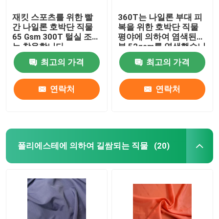
재킷 스포츠를 위한 빨
360T는 나일론 부대 피
간 나일론 호박단 직물
복을 위한 호박단 직물
65 Gsm 300T 털실 조사
평야에 의하여 염색된
는 착용합니다
본 52gsm를 염색했습니
다
최고의 가격
최고의 가격
연락처
연락처
폴리에스테에 의하여 길쌈되는 직물
(20)