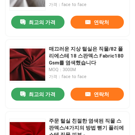
가격：face to face
제품 소개
최고의 가격
연락처
폴리에스테 호박단 직물
매끄러운 지상 털실은 직물/82 폴
나일론 호박단 직물
리에스테 18 스판덱스 Fabric180
Gsm를 염색했습니다
MOQ：3000M
폴리에스테에 의하여 길쌈되는 직물
가격：face to face
길쌈된 나일론 직물
최고의 가격
연락처
폴리에스테 니트 직물
주문 털실 친절한 염색된 직물 스
판덱스/4가지의 방법 뻗기 폴리에
나일론 니트 직물
스테 직물 피부 -