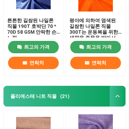
튼튼한 길쌈된 나일론
평야에 의하여 염색된
직물 190T 호박단 70 *
길쌈한 나일론 직물
70D 58 GSM 안락한 손
300T는 운동복을 위한
느낌
색깔을 주문을 받아서
만들었습니다
최고의 가격
최고의 가격
연락처
연락처
폴리에스테 니트 직물
(21)