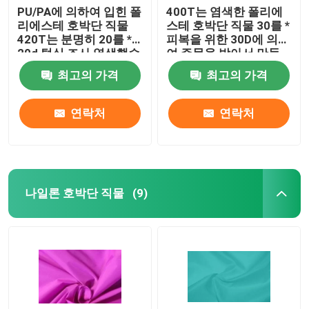
PU/PA에 의하여 입힌 폴
400T는 염색한 폴리에
리에스테 호박단 직물
스테 호박단 직물 30를 *
420T는 분명히 20를 *
피복을 위한 30D에 의하
20d 털실 조사 염색했습
여 주문을 받아서 만들
니다
어진 색깔 한탄합니다
최고의 가격
최고의 가격
연락처
연락처
나일론 호박단 직물
(9)