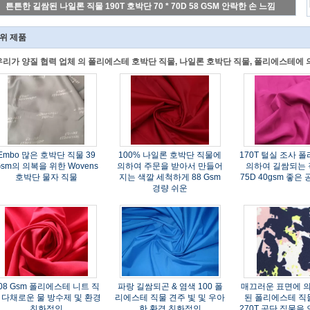
300 * 300D 자주색 폴리에스테 니트 직물 빨 수 있는 안락한 손 느낌
위 제품
우리가 양질 협력 업체 의 폴리에스테 호박단 직물, 나일론 호박단 직물, 폴리에스테에
Embo 많은 호박단 직물 39
100% 나일론 호박단 직물에
170T 털실 조사 
sm의 의복을 위한 Wovens
의하여 주문을 받아서 만들어
의하여 길쌈되는 직
호박단 물자 직물
지는 색깔 세척하게 88 Gsm
75D 40gsm 좋은
경량 쉬운
08 Gsm 폴리에스테 니트 직
파랑 길쌈되곤 & 염색 100 폴
매끄러운 표면에 
 다채로운 물 방수제 및 환경
리에스테 직물 견주 빛 및 우아
된 폴리에스테 직
친화적인
한 환경 친화적인
270T 공단 직물을