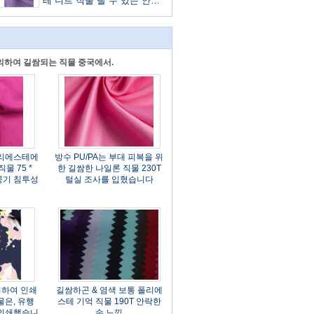
테 니트 직물 빨 수 있는 안락
한 손 느낌
 의하여 길쌈되는 직물 중국에서.
폴리에스테에
방수 PU/PA는 부대 피복을 위
물 75 *
한 길쌈한 나일론 직물 230T
 공기 침투성
털실 조사를 입혔습니다
의하여 인쇄
길쌈하곤 & 염색 보통 폴리에
물은, 유행
스테 기억 직물 190T 안락한
 인쇄했습니
손 느낌