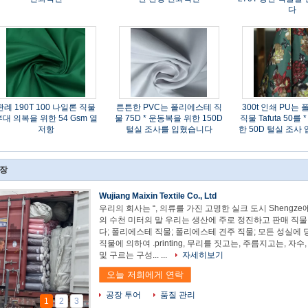
다
관례 190T 100 나일론 직물
튼튼한 PVC는 폴리에스테 직
300t 인쇄 PU는
대 의복을 위한 54 Gsm 열
물 75D * 운동복을 위한 150D
직물 Tafuta 50를
저항
털실 조사를 입혔습니다
한 50D 털실 조사
장
Wujiang Maixin Textile Co., Ltd
우리의 회사는 “, 의류를 가진 고명한 실크 도시 Shengze에서” 매일
미터의 말 우리는 생산에 주로 정진하고 판매 직물 직물은, 주요
직물; 폴리에스테 견주 직물; 모든 성실에 당신이 저희와 우리
.printing, 무리를 짓고는, 주름지고는, 자수, 돋을새김, 압박 꽃, 
자세히보기
오늘 저희에게 연락
공장 투어
품질 관리
1
2
3