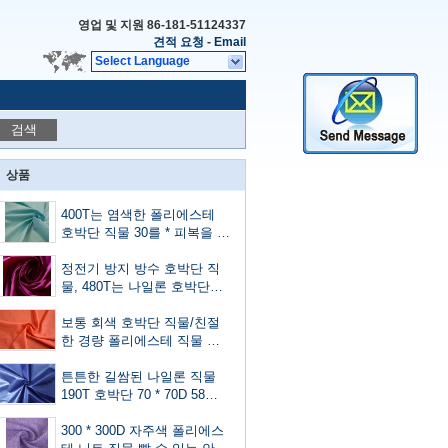
영업 및 지원
86-181-51124337
견적 요청
-
Email
Select Language
검색
상품
400T는 염색한 폴리에스테
호박단 직물 30를 * 피복을 위
한 30D에 의하여 주문을 받아
서 만들어진 색깔 한탄합니다
정전기 방지 방수 호박단 직
물, 480T는 나일론 호박단을
입혔습니다
보통 회색 호박단 직물/친절
한 경량 폴리에스테 직물 피
부 -
튼튼한 길쌈된 나일론 직물
190T 호박단 70 * 70D 58
GSM 안락한 손 느낌
300 * 300D 자주색 폴리에스