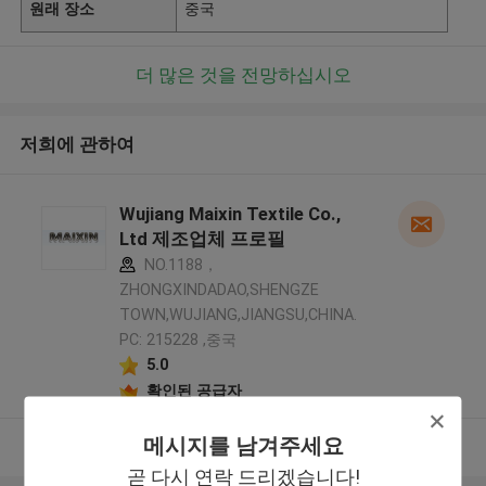
원래 장소
중국
더 많은 것을 전망하십시오
저희에 관하여
Wujiang Maixin Textile Co.,
Ltd 제조업체 프로필
NO.1188，
ZHONGXINDADAO,SHENGZE
TOWN,WUJIANG,JIANGSU,CHINA.
PC: 215228 ,중국
5.0
확인된 공급자
메시지를 남겨주세요
더 많은 것을 전망하십시오
곧 다시 연락 드리겠습니다!