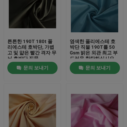
튼튼한 190T 180t 폴
염색한 폴리에스테 호
리에스테 호박단, 가볍
박단 직물 190T를 50
고 및 얇은 빨간 격자 무
Gsm 밝은 외관 최고 부
늬 호박단 직물
드러움 한탄하십시오
문의 보내기
문의 보내기
홈
제작품
회사 소개