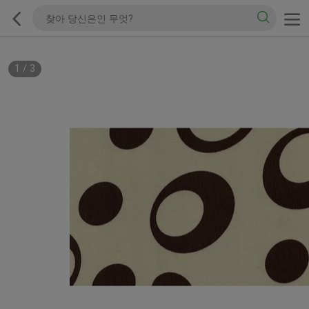
1
/
3