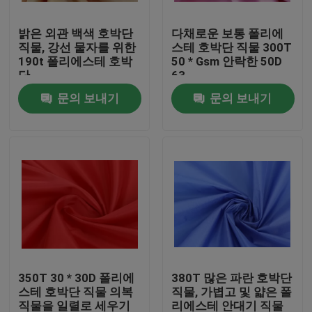
밝은 외관 백색 호박단
다채로운 보통 폴리에
공장 투어
직물, 강선 물자를 위한
스테 호박단 직물 300T
190t 폴리에스테 호박
50 * Gsm 안락한 50D
단
63
품질 관리
문의 보내기
문의 보내기
저희에게 연락주세요
따옴표를 요구하십시오
폴리에스테 호박단 직물
나일론 호박단 직물
350T 30 * 30D 폴리에
380T 많은 파란 호박단
스테 호박단 직물 의복
직물, 가볍고 및 얇은 폴
폴리에스테에 의하여 길쌈되는 직물
직물을 일렬로 세우기
리에스테 안대기 직물